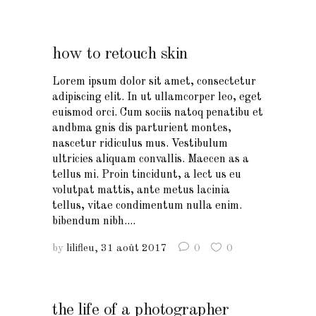
how to retouch skin
Lorem ipsum dolor sit amet, consectetur
adipiscing elit. In ut ullamcorper leo, eget
euismod orci. Cum sociis natoq penatibu et
andbma gnis dis parturient montes,
nascetur ridiculus mus. Vestibulum
ultricies aliquam convallis. Maecen as a
tellus mi. Proin tincidunt, a lect us eu
volutpat mattis, ante metus lacinia
tellus, vitae condimentum nulla enim.
bibendum nibh....
by
lilifleu
31 août 2017
0
0
the life of a photographer