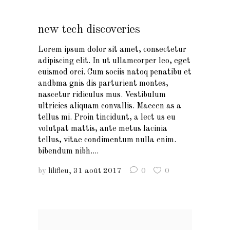
new tech discoveries
Lorem ipsum dolor sit amet, consectetur
adipiscing elit. In ut ullamcorper leo, eget
euismod orci. Cum sociis natoq penatibu et
andbma gnis dis parturient montes,
nascetur ridiculus mus. Vestibulum
ultricies aliquam convallis. Maecen as a
tellus mi. Proin tincidunt, a lect us eu
volutpat mattis, ante metus lacinia
tellus, vitae condimentum nulla enim.
bibendum nibh....
by
lilifleu
31 août 2017
0
0