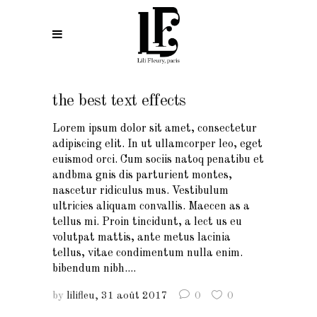
the best text effects
Lorem ipsum dolor sit amet, consectetur
adipiscing elit. In ut ullamcorper leo, eget
euismod orci. Cum sociis natoq penatibu et
andbma gnis dis parturient montes,
nascetur ridiculus mus. Vestibulum
ultricies aliquam convallis. Maecen as a
tellus mi. Proin tincidunt, a lect us eu
volutpat mattis, ante metus lacinia
tellus, vitae condimentum nulla enim.
bibendum nibh....
by
lilifleu
31 août 2017
0
0