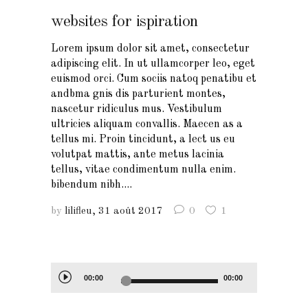
websites for ispiration
Lorem ipsum dolor sit amet, consectetur
adipiscing elit. In ut ullamcorper leo, eget
euismod orci. Cum sociis natoq penatibu et
andbma gnis dis parturient montes,
nascetur ridiculus mus. Vestibulum
ultricies aliquam convallis. Maecen as a
tellus mi. Proin tincidunt, a lect us eu
volutpat mattis, ante metus lacinia
tellus, vitae condimentum nulla enim.
bibendum nibh....
by
lilifleu
31 août 2017
0
1
Lecteur
00:00
00:00
audio