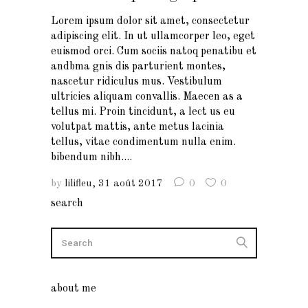
Lorem ipsum dolor sit amet, consectetur
adipiscing elit. In ut ullamcorper leo, eget
euismod orci. Cum sociis natoq penatibu et
andbma gnis dis parturient montes,
nascetur ridiculus mus. Vestibulum
ultricies aliquam convallis. Maecen as a
tellus mi. Proin tincidunt, a lect us eu
volutpat mattis, ante metus lacinia
tellus, vitae condimentum nulla enim.
bibendum nibh....
by
lilifleu
31 août 2017
0
0
search
about me